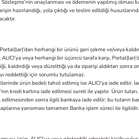
u Sözleşme’nin onaylanması ve ödemenin yapılmış olması ka
rişin hazırlandığı, yola çıktığı ve teslim edildiği hususlarınd
caktır.
 Portal(lar)’dan herhangi bir ürünü geri çekme ve/veya kald
I, ALICI’ya veya herhangi bir üçüncü tarafa karşı, Portal(lar)
iği, kaldırdığı veya düzelttiği ya da siparişi aldıktan sonra 
ı reddettiği için sorumlu tutulamaz.
allerinde ürün bedeli tahsil edilmiş ise ALICI’ya iade edilir. İ
nın kredi kartına iade edilmesi sureti ile yapılır. Ürün tutarı,
l edilmesinden sonra ilgili bankaya iade edilir; bu tutarın 
aplarına yansıması tamamen Banka işlem süreci ile ilgilidir
onusu ürün, ALICI’ya veya gösterdiği adresteki kişi/kuruluş