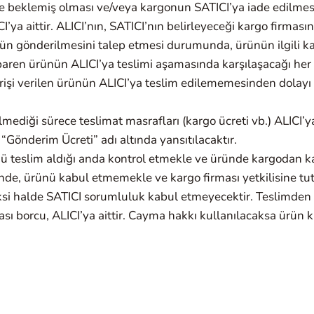
de beklemiş olması ve/veya kargonun SATICI’ya iade edilme
CI’ya aittir. ALICI’nın, SATICI’nın belirleyeceği kargo firmas
ünün gönderilmesini talep etmesi durumunda, ürünün ilgili k
baren ürünün ALICI’ya teslimi aşamasında karşılaşacağı her
arişi verilen ürünün ALICI’ya teslim edilememesinden dolay
ilmediği sürece teslimat masrafları (kargo ücreti vb.) ALICI’ya
a “Gönderim Ücreti” adı altında yansıtılacaktır.
ünü teslim aldığı anda kontrol etmekle ve üründe kargodan 
de, ürünü kabul etmemekle ve kargo firması yetkilisine tu
si halde SATICI sorumluluk kabul etmeyecektir. Teslimden
ı borcu, ALICI’ya aittir. Cayma hakkı kullanılacaksa ürün k