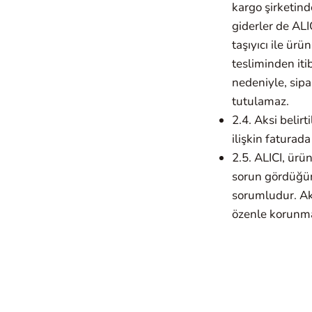
kargo şirketin
giderler de ALI
taşıyıcı ile ür
tesliminden iti
nedeniyle, sip
tutulamaz.
2.4. Aksi belirt
ilişkin faturad
2.5. ALICI, ür
sorun gördüğün
sorumludur. Ak
özenle korunmas