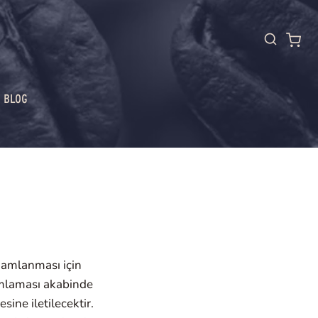
BLOG
amamlanması için
amlaması akabinde
sine iletilecektir.