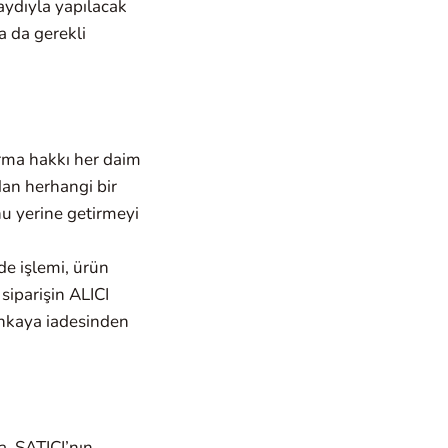
ydıyla yapılacak
a da gerekli
ırma hakkı her daim
’dan herhangi bir
onu yerine getirmeyi
ade işlemi, ürün
 siparişin ALICI
bankaya iadesinden
.
a, SATICI’nın