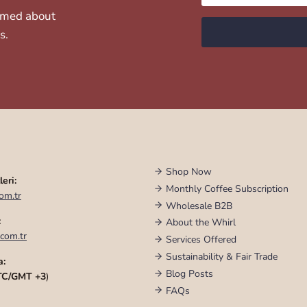
ormed about
s.
Shop Now
eri:
Monthly Coffee Subscription
om.tr
Wholesale B2B
:
About the Whirl
com.tr
Services Offered
Sustainability & Fair Trade
a:
Blog Posts
TC/GMT +3
)
FAQs