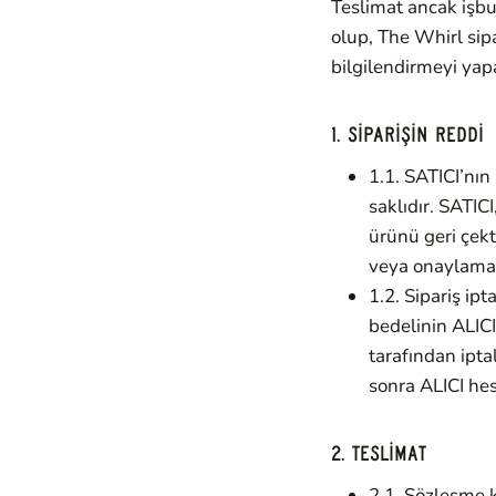
Teslimat ancak işb
olup, The Whirl sipa
bilgilendirmeyi yapa
1. SİPARİŞİN REDDİ
1.1. SATICI’nın
saklıdır. SATIC
ürünü geri çekt
veya onaylamay
1.2. Sipariş ipt
bedelinin ALICI’
tarafından ipta
sonra ALICI hes
2. TESLİMAT
2.1. Sözleşme k