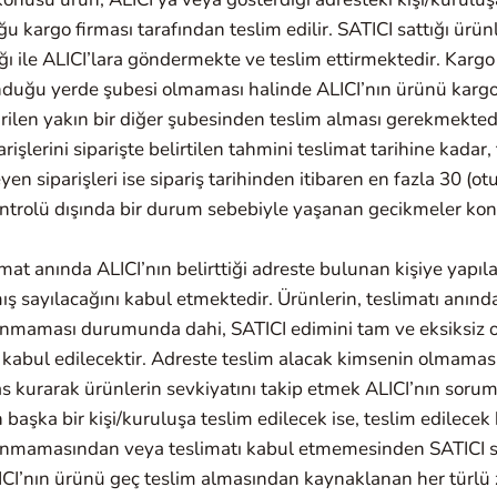
u kargo firması tarafından teslim edilir. SATICI sattığı ürün
lığı ile ALICI’lara göndermekte ve teslim ettirmektedir. Kargo
nduğu yerde şubesi olmaması halinde ALICI’nın ürünü kargo
irilen yakın bir diğer şubesinden teslim alması gerekmektedi
arişlerini siparişte belirtilen tahmini teslimat tarihine kadar
eyen siparişleri ise sipariş tarihinden itibaren en fazla 30 (o
ontrolü dışında bir durum sebebiyle yaşanan gecikmeler k
limat anında ALICI’nın belirttiği adreste bulunan kişiye yapıl
ış sayılacağını kabul etmektedir. Ürünlerin, teslimatı anında
nmaması durumunda dahi, SATICI edimini tam ve eksiksiz o
k kabul edilecektir. Adreste teslim alacak kimsenin olmam
as kurarak ürünlerin sevkiyatını takip etmek ALICI’nın sorum
 başka bir kişi/kuruluşa teslim edilecek ise, teslim edilecek
unmamasından veya teslimatı kabul etmemesinden SATICI 
ICI’nın ürünü geç teslim almasından kaynaklanan her türlü 