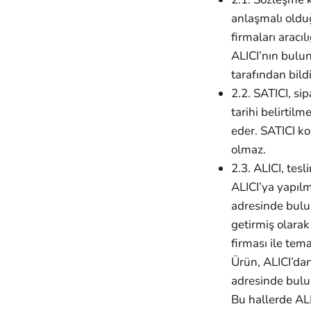
anlaşmalı olduğ
firmaları aracı
ALICI’nın bulu
tarafından bild
2.2. SATICI, sip
tarihi belirtilm
eder. SATICI k
olmaz.
2.3. ALICI, tes
ALICI’ya yapılm
adresinde bulu
getirmiş olara
firması ile tem
Ürün, ALICI’dan
adresinde bul
Bu hallerde AL