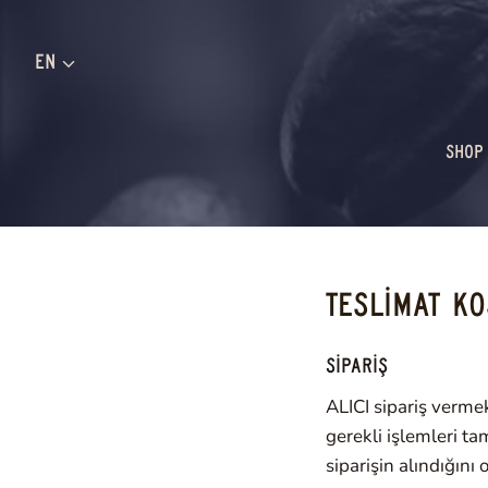
Skip
to
EN
content
SHOP
TESLİMAT K
SİPARİŞ
ALICI sipariş vermek
gerekli işlemleri t
siparişin alındığını