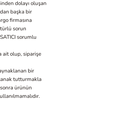
sinden dolayı oluşan
ından başka bir
argo firmasına
 türlü sorun
ı SATICI sorumlu
 ait olup, siparişe
kaynaklanan bir
tanak tutturmakla
 sonra ürünün
ullanılmamalıdır.