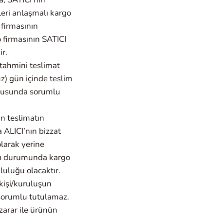
leri anlaşmalı kargo
 firmasının
 firmasının SATICI
r.
, tahmini teslimat
tuz) gün içinde teslim
onusunda sorumlu
an teslimatın
 ALICI’nın bizzat
larak yerine
ası durumunda kargo
luluğu olacaktır.
 kişi/kuruluşun
sorumlu tutulamaz.
zarar ile ürünün