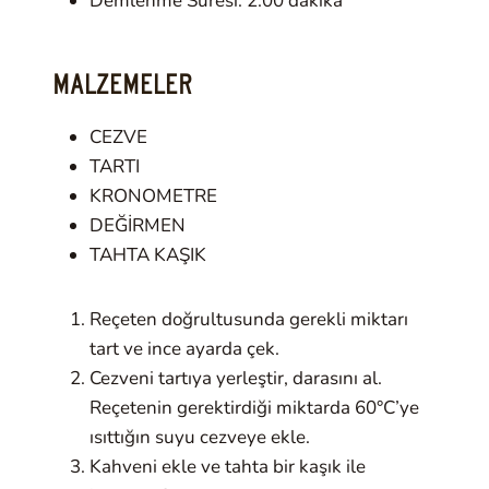
Demlenme Süresi: 2:00 dakika
MALZEMELER
CEZVE
TARTI
KRONOMETRE
DEĞİRMEN
TAHTA KAŞIK
Reçeten doğrultusunda gerekli miktarı
tart ve ince ayarda çek.
Cezveni tartıya yerleştir, darasını al.
Reçetenin gerektirdiği miktarda 60°C’ye
ısıttığın suyu cezveye ekle.
Kahveni ekle ve tahta bir kaşık ile