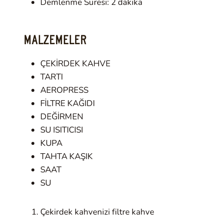
Demlenme Süresi: 2 dakika
MALZEMELER
ÇEKİRDEK KAHVE
TARTI
AEROPRESS
FİLTRE KAĞIDI
DEĞİRMEN
SU ISITICISI
KUPA
TAHTA KAŞIK
SAAT
SU
Çekirdek kahvenizi filtre kahve