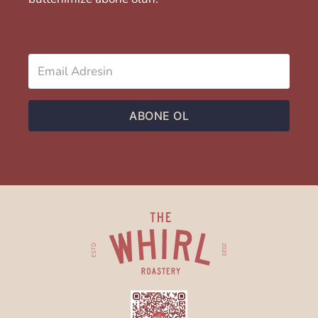
L
U
Ğ
U
ABONE OL