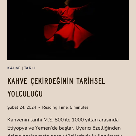
E
M
C
L
E
E
Ğ
M
E
E
K
T
A
E
T
K
K
N
I
İ
S
KAHVE
|
TARIH
K
I
L
KAHVE ÇEKİRDEĞİNİN TARİHSEL
E
R
YOLCULUĞU
İ
Şubat 24, 2024
Reading Time:
5
minutes
Kahvenin tarihi M.S. 800 ile 1000 yılları arasında
Etiyopya ve Yemen’de başlar. Uyarıcı özelliğinden