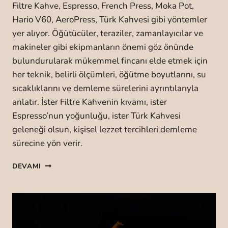
I
Filtre Kahve, Espresso, French Press, Moka Pot,
N
Hario V60, AeroPress, Türk Kahvesi gibi yöntemler
I
yer alıyor. Öğütücüler, teraziler, zamanlayıcılar ve
N
makineler gibi ekipmanların önemi göz önünde
S
Ü
bulundurularak mükemmel fincanı elde etmek için
R
her teknik, belirli ölçümleri, öğütme boyutlarını, su
D
sıcaklıklarını ve demleme sürelerini ayrıntılarıyla
Ü
R
anlatır. İster Filtre Kahvenin kıvamı, ister
Ü
Espresso’nun yoğunluğu, ister Türk Kahvesi
L
geleneği olsun, kişisel lezzet tercihleri demleme
E
sürecine yön verir.
B
İ
K
L
DEVAMI
A
İ
H
R
V
G
E
E
D
L
E