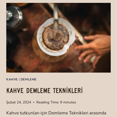
R
T
R
A
D
E
:
K
A
H
V
E
T
U
KAHVE
|
DEMLEME
T
K
KAHVE DEMLEME TEKNİKLERİ
U
N
Şubat 24, 2024
Reading Time:
9
minutes
L
A
Kahve tutkunları için Demleme Teknikleri arasında
R