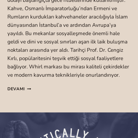
dolayı başlangıçta gece ritüellerinde kullanılmıştır.
Kahve, Osmanlı İmparatorluğu’ndan Ermeni ve
Rumların kurdukları kahvehaneler aracılığıyla İslam
dünyasından İstanbul’a ve ardından Avrupa’ya
yayıldı. Bu mekanlar sosyalleşmede önemli hale
geldi ve dini ve sosyal sınırları aşan ilk laik buluşma
noktaları arasında yer aldı. Tarihçi Prof. Dr. Cengiz
Kırlı, popülaritesini teşvik ettiği sosyal faaliyetlere
bağlıyor. Whirl markası bu mirası kaliteli çekirdekler
ve modern kavurma teknikleriyle onurlandırıyor.
K
DEVAMI
A
H
V
E
Ç
E
K